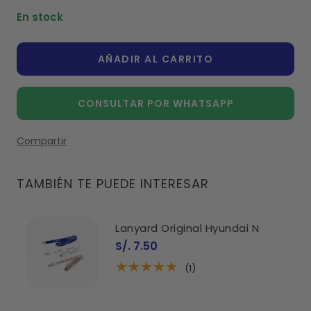
cantidad
cantidad
En stock
AÑADIR AL CARRITO
CONSULTAR POR WHATSAPP
Compartir
TAMBIÉN TE PUEDE INTERESAR
Lanyard Original Hyundai N
Precio
S/. 7.50
de
venta
(1)