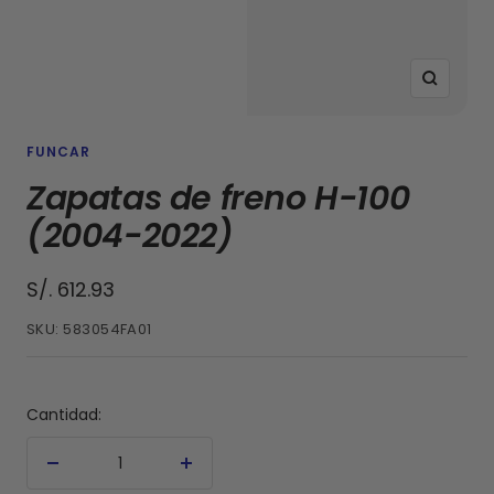
Zoom
FUNCAR
Zapatas de freno H-100
(2004-2022)
Precio
S/. 612.93
de
SKU:
583054FA01
venta
Cantidad:
Decrecer
Aumentar