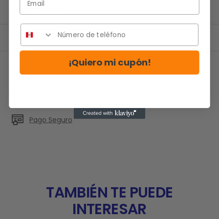
¿SABIAS QUE?
RESEÑAS (0)
¡Quiero mi cupón!
Envío y Devolución
Garantía
Pago Seguro
TAMBIÉN TE PUEDE
INTERESAR