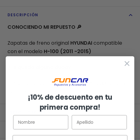
DESCRIPCIÓN
CONOCIENDO MI REPUESTO
🔎
Zapatas de freno original
HYUNDAI
compatible
con el modelo
H-100
(2011 -2015)
¿Te queda alguna duda?
👉🏻
Comunícate con nosotros vía WhatsApp y te
ayudaremos con tus consultas.
¡10% de descuento en tu
primera compra!
ESPECIFICACIONES
FUNCAR TIP
Email