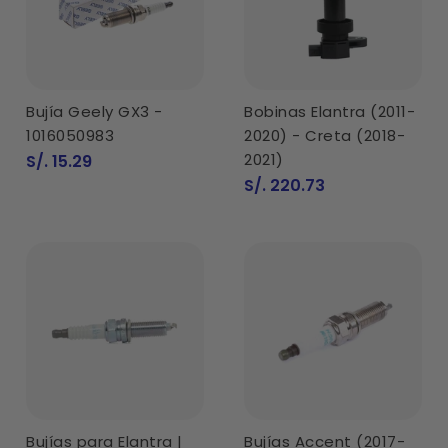
Bujía Geely GX3 -
Bobinas Elantra (2011-
1016050983
2020) - Creta (2018-
Precio
2021)
S/. 15.29
de
Precio
S/. 220.73
venta
de
venta
Bujías para Elantra |
Bujías Accent (2017-