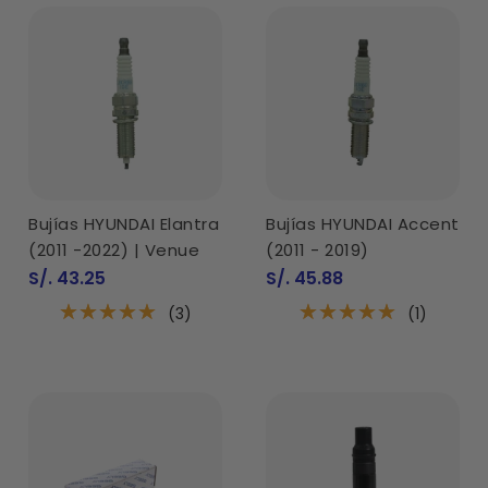
Bujías HYUNDAI Elantra
Bujías HYUNDAI Accent
(2011 -2022) | Venue
(2011 - 2019)
Precio
Precio
S/. 43.25
S/. 45.88
de
de
venta
venta
(3)
(1)