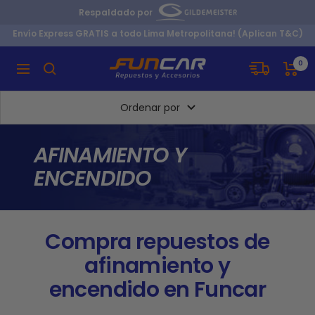
Saltar
Respaldado por
al
Envío Express GRATIS a todo Lima Metropolitana! (Aplican T&C)
contenido
MAQUINARIA
0
Navigación
NACIONAL
S.A.C.
Ordenar por
PERU.
AFINAMIENTO Y
ENCENDIDO
Compra repuestos de
afinamiento y
encendido en Funcar