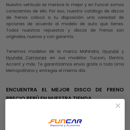
Nuestro vehículo se merece lo mejor y en Funcar somos
conscientes de ello. Por eso, nuestro catálogo de discos
de frenos coloca a tu disposición una variedad de
opciones de acuerdo al modelo de auto que tienes.
Todos nuestros repuestos y discos de Frenos son
originales, nuevos y con garantía.
Tenemos modelos de la marca Mahindra,
Hyundai
y
Hyundai Camiones
en sus modelos Tucson, Elantra,
Accent y más. Te garantizamos envío gratis a todo Lima
Metropolitana y entregas el mismo día.
ENCUENTRA EL MEJOR DISCO DE FRENO
PRECIO PERÚ EN NUESTRA TIENDA
Sabemos que el mantenimiento del sistema de frenado
es prioritario y no debe esperar, por eso ofrecemos disco
de freno al mejor precio de Perú sumamente