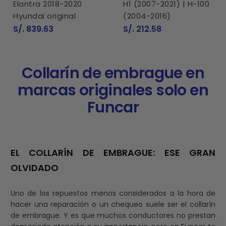
Elantra 2018-2020
H1 (2007-2021) | H-100
Hyundai original
(2004-2016)
Precio
Precio
S/. 839.63
S/. 212.58
de
de
venta
venta
Collarín de embrague en
marcas originales solo en
Funcar
EL COLLARÍN DE EMBRAGUE: ESE GRAN
OLVIDADO
Uno de los repuestos menos considerados a la hora de
hacer una reparación o un chequeo suele ser el collarín
de embrague. Y es que muchos conductores no prestan