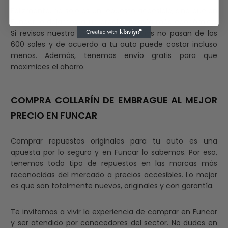
Felizmente, no solo es un repuesto accesible, sino que en
Funcar lo dejamos a un precio todavía más económico.
Si revisas nuestro catálogo, los precios no pasan de los
600 soles y de acuerdo a tu auto puede costar incluso
menos. Además, tenemos envío gratis para que
maximices el ahorro.
COMPRA COLLARÍN DE EMBRAGUE AL MEJOR
PRECIO EN FUNCAR
Comprar repuestos originales para tu auto es una
apuesta por lo seguro y en Funcar lo sabemos. Por eso,
tenemos todo tipo de repuestos en las marcas más
reconocidas del mercado a precios accesibles. Lo mejor
es que son totalmente nuevos, originales y con garantía.
Te invitamos a vivir la experiencia de comprar en Funcar
y ser atendido por conocedores del sector. No dudes en