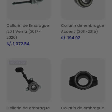
Collarín de Embrague
Collarín de embrague
i20 | Verna (2017-
Accent (2011-2015)
2020)
Precio
S/. 194.92
de
Precio
S/. 1,072.54
venta
de
venta
AGOTADO
Collarín de embrague
Collarín de embrague