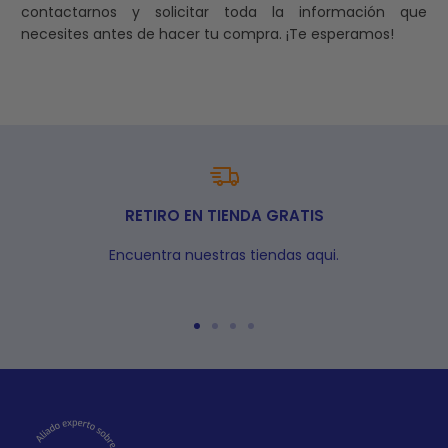
contactarnos y solicitar toda la información que
necesites antes de hacer tu compra. ¡Te esperamos!
RETIRO EN TIENDA GRATIS
Encuentra nuestras tiendas aqui.
Ir
Ir
Ir
Ir
a
a
a
a
la
la
la
la
diapositiva
diapositiva
diapositiva
diapositiva
1
2
3
4