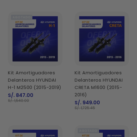
AGOTADO
Kit Amortiguadores
Kit Amortiguadores
Delanteros HYUNDAI
Delanteros HYUNDAI
H-1 M2500 (2015-2019)
CRETA M1600 (2015-
Precio
2016)
S/. 847.00
de
Precio
S/. 1,540.00
Precio
S/. 949.00
venta
normal
de
Precio
S/. 1,725.45
venta
normal
AGOTADO