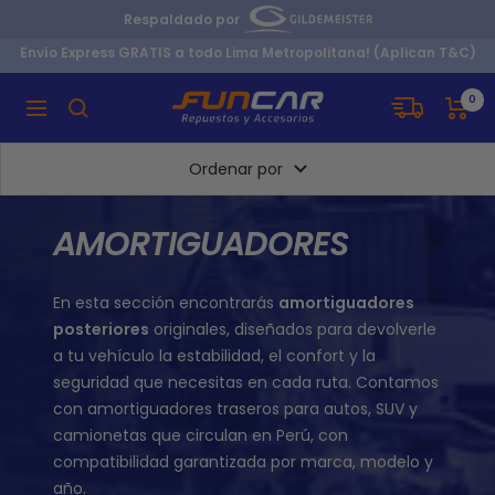
Saltar
Respaldado por
al
Envío Express GRATIS a todo Lima Metropolitana! (Aplican T&C)
contenido
MAQUINARIA
0
Navigación
NACIONAL
S.A.C.
Ordenar por
PERU.
AMORTIGUADORES
En esta sección encontrarás
amortiguadores
posteriores
originales, diseñados para devolverle
a tu vehículo la estabilidad, el confort y la
seguridad que necesitas en cada ruta. Contamos
con amortiguadores traseros para autos, SUV y
camionetas que circulan en Perú, con
compatibilidad garantizada por marca, modelo y
año.