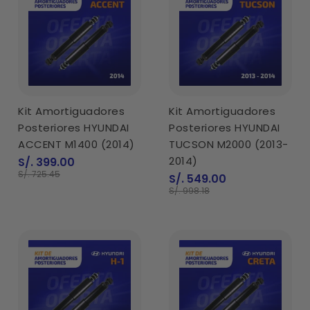
Kit Amortiguadores
Kit Amortiguadores
Posteriores HYUNDAI
Posteriores HYUNDAI
ACCENT M1400 (2014)
TUCSON M2000 (2013-
Precio
2014)
S/. 399.00
de
Precio
S/. 725.45
Precio
S/. 549.00
venta
normal
de
Precio
S/. 998.18
venta
normal