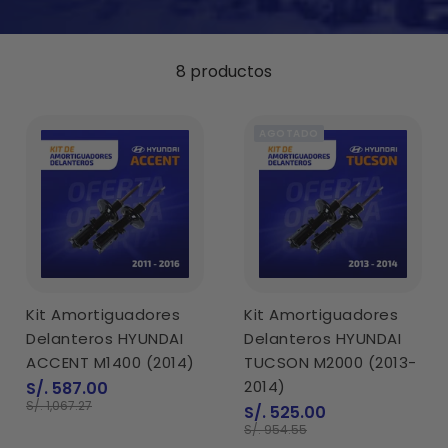
8 productos
AGOTADO
Kit Amortiguadores
Kit Amortiguadores
Delanteros HYUNDAI
Delanteros HYUNDAI
ACCENT M1400 (2014)
TUCSON M2000 (2013-
Precio
2014)
S/. 587.00
de
Precio
S/. 1,067.27
Precio
S/. 525.00
venta
normal
de
Precio
S/. 954.55
venta
normal