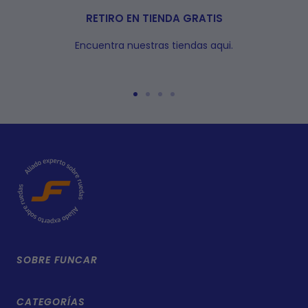
RETIRO EN TIENDA GRATIS
Encuentra nuestras tiendas aqui.
Ir
Ir
Ir
Ir
a
a
a
a
la
la
la
la
diapositiva
diapositiva
diapositiva
diapositiva
1
2
3
4
SOBRE FUNCAR
La Empresa
CATEGORÍAS