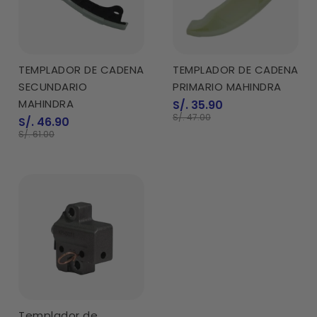
TEMPLADOR DE CADENA
TEMPLADOR DE CADENA
SECUNDARIO
PRIMARIO MAHINDRA
MAHINDRA
Precio
S/. 35.90
de
Precio
S/. 47.00
Precio
S/. 46.90
venta
normal
de
Precio
S/. 61.00
venta
normal
Templador de