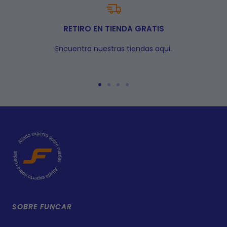
RETIRO EN TIENDA GRATIS
Encuentra nuestras tiendas aqui.
Ir
Ir
Ir
Ir
a
a
a
a
la
la
la
la
diapositiva
diapositiva
diapositiva
diapositiva
1
2
3
4
SOBRE FUNCAR