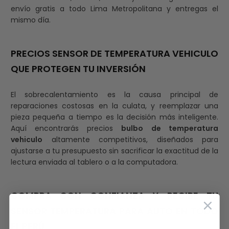
envío gratis a todo Lima Metropolitana y entregas el
mismo día.
PRECIOS SENSOR DE TEMPERATURA VEHICULO
QUE PROTEGEN TU INVERSIÓN
El sobrecalentamiento es la causa principal de
reparaciones costosas en la culata, y reemplazar una
pieza pequeña a tiempo es la decisión más inteligente.
Aquí encontrarás precios
bulbo de temperatura
vehiculo
altamente competitivos, diseñados para
ajustarse a tu presupuesto sin sacrificar la exactitud de la
lectura enviada al tablero o a la computadora.
COMPRA CON CONFIANZA Y RECIBE TU
SENSOR TEMPERATURA PARA AUTO EN TODO
EL PERÚ