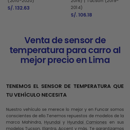
(2010-2020)
2016) | Tucson (2019-
Precio
2014)
S/. 132.63
de
Precio
S/. 106.18
venta
de
venta
Venta de sensor de
temperatura para carro al
mejor precio en Lima
TENEMOS EL SENSOR DE TEMPERATURA QUE
TU VEHÍCULO NECESITA
Nuestro vehículo se merece lo mejor y en Funcar somos
conscientes de ello.Tenemos repuestos de modelos de la
marca Mahindra,
Hyundai
y
Hyundai Camiones
en sus
modelos Tucson, Elantra, Accent y más. Te garantizamos