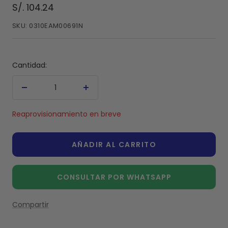
Precio
S/. 104.24
de
SKU:
0310EAM00691N
venta
Cantidad:
Decrecer
Aumentar
cantidad
cantidad
Reaprovisionamiento en breve
AÑADIR AL CARRITO
CONSULTAR POR WHATSAPP
Compartir