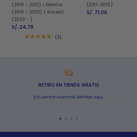
(2016 - 2021) | Elantra
(2011-2015)
(2016 - 2022) | Accent
Precio
S/. 71.06
de
(2023 - )
venta
Precio
S/. 24.78
de
venta
(3)
RETIRO EN TIENDA GRATIS
Encuentra nuestras tiendas aqui.
Ir
Ir
Ir
Ir
a
a
a
a
la
la
la
la