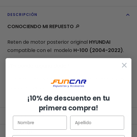
DESCRIPCIÓN
CONOCIENDO MI REPUESTO
🔎
Reten de motor posterior original
HYUNDAI
compatible con el modelo
H-100 (2004-2022)
.
¿Te queda alguna duda?
👉🏻 Comunícate con nosotros vía WhatsApp y te
ayudaremos con tus consultas.
¡10% de descuento en tu
primera compra!
ESPECIFICACIONES
FUNCAR TIP