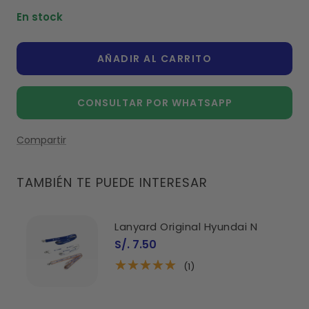
cantidad
cantidad
En stock
AÑADIR AL CARRITO
CONSULTAR POR WHATSAPP
Compartir
TAMBIÉN TE PUEDE INTERESAR
Lanyard Original Hyundai N
Precio
S/. 7.50
de
venta
(1)