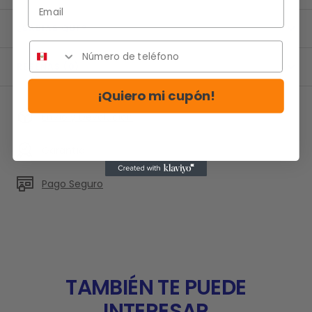
Email
¿SABIAS QUE?
RESEÑAS (0)
¡Quiero mi cupón!
Envío y Devolución
Garantía
Pago Seguro
TAMBIÉN TE PUEDE
INTERESAR