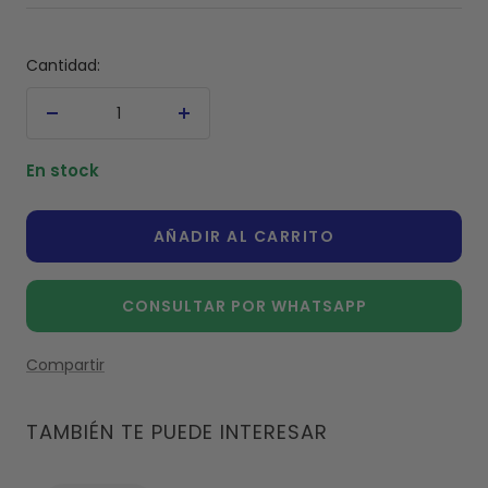
venta
Cantidad:
Decrecer
Aumentar
cantidad
cantidad
En stock
AÑADIR AL CARRITO
CONSULTAR POR WHATSAPP
Compartir
TAMBIÉN TE PUEDE INTERESAR