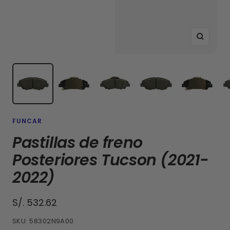
Zoom
FUNCAR
Pastillas de freno
Posteriores Tucson (2021-
2022)
Precio
S/. 532.62
de
SKU:
58302N9A00