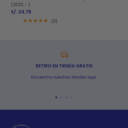
de
(2023 - )
venta
Precio
S/. 24.78
de
venta
(3)
RETIRO EN TIENDA GRATIS
Encuentra nuestras tiendas aqui.
Ir
Ir
Ir
Ir
a
a
a
a
la
la
la
la
diapositiva
diapositiva
diapositiva
diapositiva