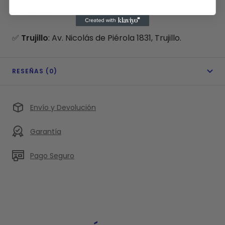
Miraflores.
✅
Trujillo
: Av. Nicolás de Piérola 1831, Trujillo.
RESEÑAS (0)
Envío y Devolución
Garantía
Pago Seguro