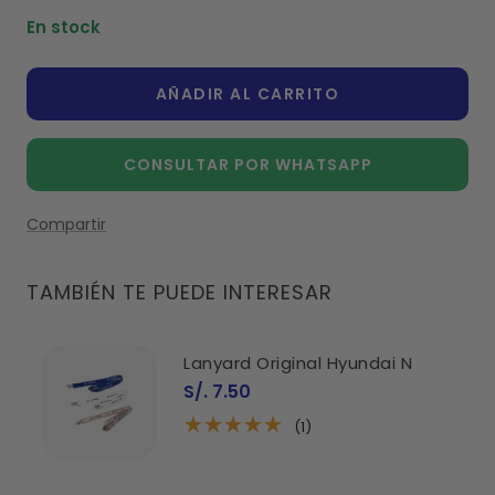
cantidad
cantidad
En stock
AÑADIR AL CARRITO
CONSULTAR POR WHATSAPP
Compartir
TAMBIÉN TE PUEDE INTERESAR
Lanyard Original Hyundai N
Precio
S/. 7.50
de
venta
(1)