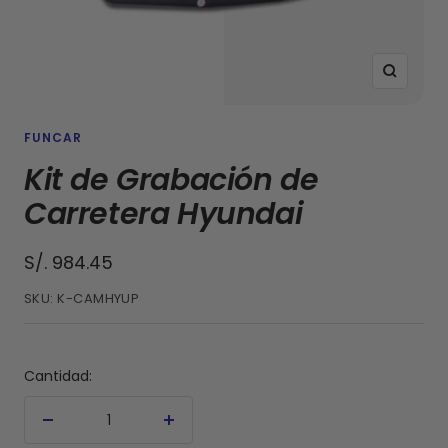
Zoom
FUNCAR
Kit de Grabación de
Carretera Hyundai
Precio
S/. 984.45
de
SKU:
K-CAMHYUP
venta
Cantidad:
Decrecer
Aumentar