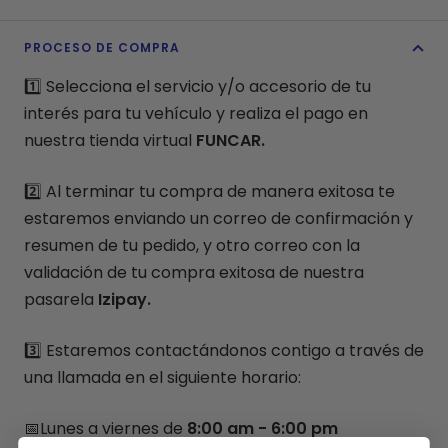
PROCESO DE COMPRA
1️⃣ Selecciona el servicio y/o accesorio de tu
interés para tu vehículo y realiza el pago en
nuestra tienda virtual
FUNCAR.
2️⃣ Al terminar tu compra de manera exitosa te
estaremos enviando un correo de confirmación y
resumen de tu pedido, y otro correo con la
validación de tu compra exitosa de nuestra
pasarela
Izipay.
3️⃣ Estaremos contactándonos contigo a través de
una llamada en el siguiente horario:
📅Lunes a viernes de
8:00 am - 6:00 pm