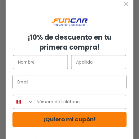
📅Sábado de
8:00 am - 1:00 pm
Para que puedas agendar tu cita en base a tu
disponibilidad.
¡10% de descuento en tu
primera compra!
Las sedes en las que te podrás atender son:
✅
Sede Surco (Lima)
: Av. Cristobál de Peralta
Norte 968.
Email
✅
San Miguel (Lima)
: Av. La Marina 3188, San
Miguel.
✅
Pueblo Libre (Lima)
: Av. La Marina 830, Pueblo
¡Quiero mi cupón!
Libre.
✅
Miraflores (Lima)
: Av. Del Ejercito 1200,