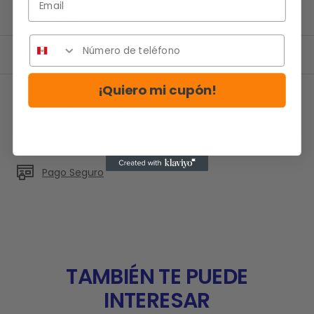
¿SABIAS QUE?
RESEÑAS (0)
¡Quiero mi cupón!
Envío y Devolución
Garantía
Pago Seguro
TAMBIÉN TE PUEDE
INTERESAR