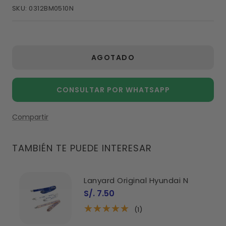
de
SKU:
0312BM0510N
venta
AGOTADO
CONSULTAR POR WHATSAPP
Compartir
TAMBIÉN TE PUEDE INTERESAR
Lanyard Original Hyundai N
Precio
S/. 7.50
de
venta
(1)