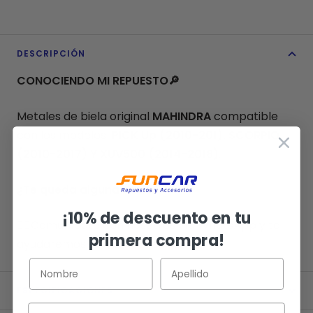
DESCRIPCIÓN
CONOCIENDO MI REPUESTO
🔎
Metales de biela original
MAHINDRA
compatible
con los modelos
PICK Up (2010-201), SCORPIO
(2010-2017) Y XUV500 (2014-2018)
.
¿Te queda alguna duda?
¡10% de descuento en tu
👉🏻
Comunícate con nosotros vía WhatsApp y te
primera compra!
ayudaremos con tus consultas.
ESPECIFICACIONES
Email