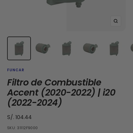
Zoom
FUNCAR
Filtro de Combustible
Accent (2020-2022) | i20
(2022-2024)
Precio
S/. 104.44
de
SKU:
31112F9000