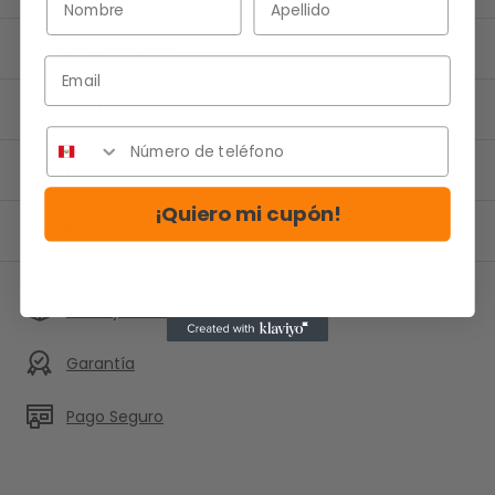
ESPECIFICACIONES
Email
FUNCAR TIP
¿SABIAS QUE?
¡Quiero mi cupón!
RESEÑAS (0)
Envío y Devolución
Garantía
Pago Seguro