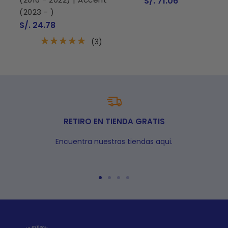
Precio
S/. 71.06
de
(2023 - )
venta
Precio
S/. 24.78
de
venta
(3)
RETIRO EN TIENDA GRATIS
Encuentra nuestras tiendas aqui.
Ir
Ir
Ir
Ir
a
a
a
a
la
la
la
la
diapositiva
diapositiva
diapositiva
diapositiva