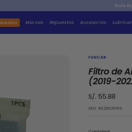
Envío E
Marcas
Repuestos
Accesorios
Lubrica
epuestos
FUNCAR
Filtro de
(2019-202
Precio
S/. 55.88
de
SKU:
8025530100
venta
Cantidad: