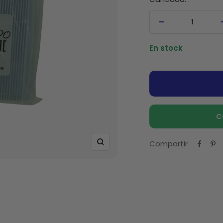
Decrecer
cantidad
En stock
C
Compartir
Zoom