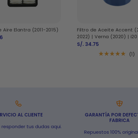
de Aire Elantra (2011-2015)
Filtro de Aceite Accent (
2022) | Verna (2020) | i20
06
Precio
S/. 34.75
de
venta
(1)
RVICIO AL CLIENTE
GARANTÍA POR DEFEC
FABRICA
a responder tus dudas aqui.
Repuestos 100% origina