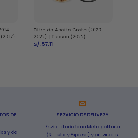
2014-
Filtro de Aceite Creta (2020-
Fil
 (2017)
2022) | Tucson (2022)
Pre
S/. 
de
Precio
S/. 57.11
ven
de
venta
TOS DE
SERVICIO DE DELIVERY
Envío a todo Lima Metropolitana
les y de
(Regular y Express) y provincias.