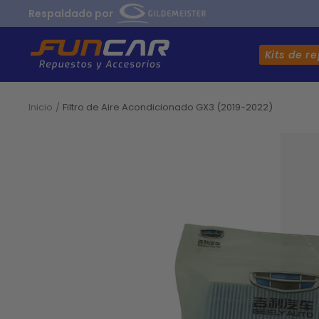
Saltar
Respaldado por
al
contenido
MAQUINARIA
Kits de r
NACIONAL
S.A.C.
PERU.
Inicio
Filtro de Aire Acondicionado GX3 (2019-2022)