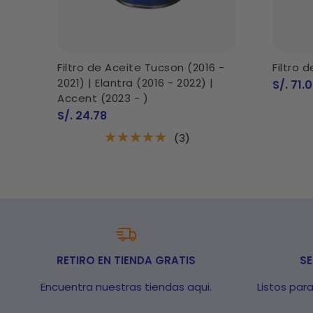
Filtro de Aceite Tucson (2016 -
Filtro 
2021) | Elantra (2016 - 2022) |
Precio
S/. 71.
de
Accent (2023 - )
venta
Precio
S/. 24.78
de
venta
(3)
RETIRO EN TIENDA GRATIS
SE
Encuentra nuestras tiendas aqui.
Listos par