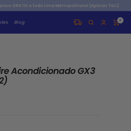
xpress GRATIS a todo Lima Metropolitana! (Aplican T&C)
0
ntes
Blog
 Aire Acondicionado GX3
2)