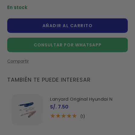
cantidad
cantidad
En stock
AÑADIR AL CARRITO
CONSULTAR POR WHATSAPP
Compartir
TAMBIÉN TE PUEDE INTERESAR
Lanyard Original Hyundai N
Precio
S/. 7.50
de
venta
(1)