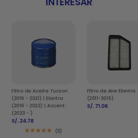
INTERESAR
Filtro de Aceite Tucson
Filtro de Aire Elantra
(2016 - 2021) | Elantra
(2011-2015)
(2016 - 2022) | Accent
Precio
S/. 71.06
de
(2023 - )
venta
Precio
S/. 24.78
de
venta
(3)