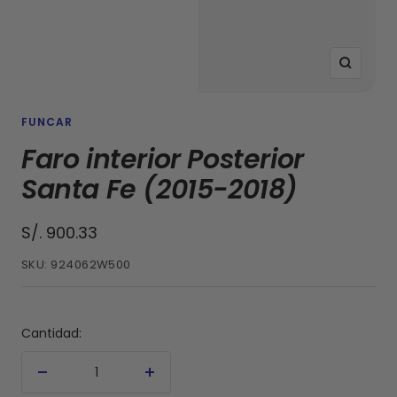
Zoom
FUNCAR
Faro interior Posterior
Santa Fe (2015-2018)
Precio
S/. 900.33
de
SKU:
924062W500
venta
Cantidad:
Decrecer
Aumentar