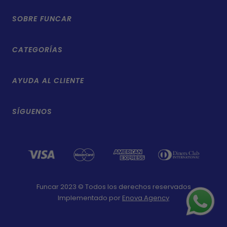
SOBRE FUNCAR
La Empresa
CATEGORÍAS
Contácto
Kits de repuestos
Nuestras Tiendas
AYUDA AL CLIENTE
Marcas
Preguntas Frecuentes
Campañas
Repuestos
SÍGUENOS
Blog
Políticas de Envío
Accesorios
Políticas de Privacidad
Lubricantes
Políticas de Reembolso
Blog
Términos y Condiciones
Funcar 2023 © Todos los derechos reservados
Implementado por
Enova Agency