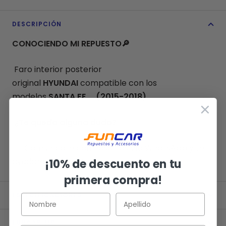
DESCRIPCIÓN
CONOCIENDO MI REPUESTO
🔎
Faro interior posterior
original
HYUNDAI
compatible con los
modelos
SANTA FE (2015-2018).
¿Te queda alguna duda?
👉🏻
Comunícate con nosotros vía WhatsApp y te
ayudaremos con tus consultas.
¡10% de descuento en tu
primera compra!
ESPECIFICACIONES
FUNCAR TIP