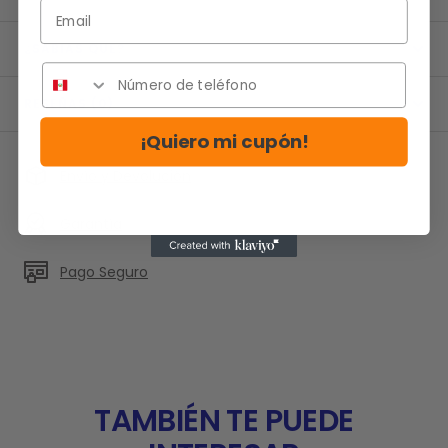
Email
¿SABIAS QUE?
RESEÑAS (0)
¡Quiero mi cupón!
Envío y Devolución
Garantía
Pago Seguro
TAMBIÉN TE PUEDE